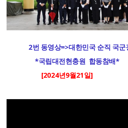
2번 동영상=>대한민국 순직 국군
*국립대전현충원 합동참배*
[2024년9월21일]