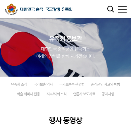
유족회 소개
유족회 홍보관
유족회 홍보관
대한민국 순직군인 유족회는
미래의 장병을 함께 지키겠습니다.
천국의 별님
순직군인 유가족 찾기
유족회 소식
국가보훈 역사
국가보훈부 관련법
순직군인 사고와 예방
연회비·기부금 안내
학술 세미나 전용
지부/지회 소식
언론사 보도자료
공지사항
보훈관련 법률
행사 동영상
주요활동사업