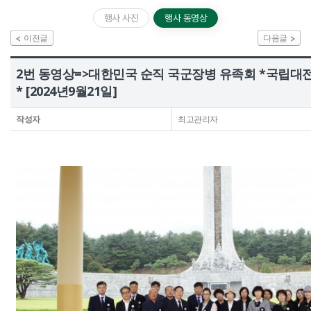
정보공개
행사 사진
행사 동영상
이전글
다음글
HOME
유가족회원 로그인
기부금회원 로그인
유가족 회원가입
2번 동영상=>대한민국 순직 국군장병 유족회 *국립대
기부금 회원가입
* [2024년9월21일]
작성자
최고관리자