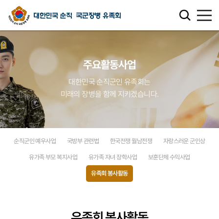
유족회 소개
주요활동사업
유족회 홍보관
대한민국 순직군인 유족회는
미래의 장병을 함께 지키겠습니다.
천국의 별님
순직군인 유가족 찾기
순직군인 예우사업
국방부 관련법
한국전쟁 월남전쟁
자랑스러운 군인상
연회비·기부금 안내
유가족 부모 복지사업
유가족 자녀 장학사업
보훈단체 수익사업
유족회 봉사활동
보훈관련 법률
주요활동사업
유족회 봉사활동