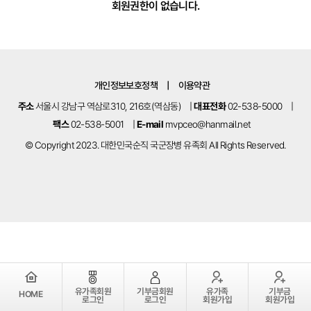
회원권한이 없습니다.
정보공개
HOME
유가족회원 로그인
기부금회원 로그인
유가족 회원가입
기부금 회원가입
개인정보보호정책
|
이용약관
주소
서울시 강남구 역삼로310, 216호(역삼동)
|
대표전화
02-538-5000
|
팩스
02-538-5001
|
E-mail
mvpceo@hanmail.net
© Copyright 2023. 대한민국순직 국군장병 유족회 All Rights Reserved.
유가족회원
기부금회원
유가족
기부금
HOME
로그인
로그인
회원가입
회원가입