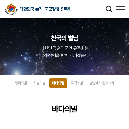
유족회 소개
천국의 별님
유족회 홍보관
대한민국 순직군인 유족회는
미래의 장병을 함께 지키겠습니다.
천국의 별님
순직군인 유가족 찾기
땅위의별
하늘의별
바다의별
무적의별
별님에게 편지쓰기
연회비·기부금 안내
보훈관련 법률
바다의별
주요활동사업