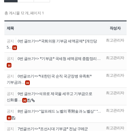
정보공개
총 게시물 12 개, 페이지 1
HOME
유가족회원 로그인
기부금회원 로그인
제목
작성자
유가족 회원가입
기부금 회원가입
최고관리자
공지
0번 글쓰기=>*국회의원 기부금 세액공제* [개인당
5…
H
최고관리자
공지
0번 글쓰기=> *기부금* 국세청 세액공제 종합정리 …
H
최고관리자
공지
0번글쓰기=>*대한민국 순직 국군장병 유족회*
기부금과…
H
최고관리자
공지
9번 글쓰기=>석유로 제국을 세우고 기부금으로
신화를 …
H
최고관리자
공지
8번 글쓰기=>"알프레드 노벨의 寄附金과 노벨상" "…
H
최고관리자
공지
7번글쓰기=>*조선시대 기부금* 전남 구레군