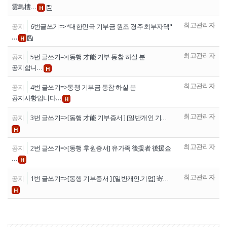
雲鳥樓…
H
최고관리자
공지
6번글쓰기=>*대한민국 기부금 원조 경주 최부자댁"
…
H
최고관리자
공지
5번 글쓰기=>[동행 才能 기부 동참 하실 분
공지합니…
H
최고관리자
공지
4번 글쓰기=>동행 기부금 동참 하실 분
공지사항입니다…
H
최고관리자
공지
3번 글쓰기=>[동행 才能 기부증서 ] [일반개인 기…
H
최고관리자
공지
2번 글쓰기=>[동행 후원증서] 유가족 後援者 後援金
…
H
최고관리자
공지
1번 글쓰기=>[동행 기부증서 ] [일반개인.기업] 寄…
H