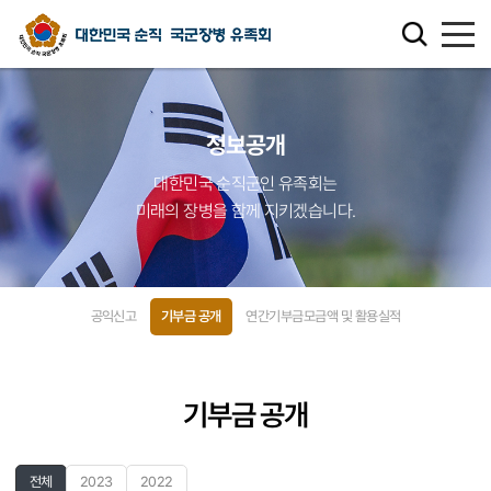
유족회 소개
정보공개
유족회 홍보관
대한민국 순직군인 유족회는
미래의 장병을 함께 지키겠습니다.
천국의 별님
순직군인 유가족 찾기
공익신고
기부금 공개
연간기부금모금액 및 활용실적
연회비·기부금 안내
보훈관련 법률
기부금 공개
주요활동사업
전체
2023
2022