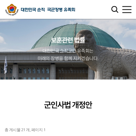
유족회 소개
보훈관련 법률
유족회 홍보관
대한민국 순직군인 유족회는
미래의 장병을 함께 지키겠습니다.
천국의 별님
순직군인 유가족 찾기
연회비·기부금 안내
군인사법 개정안
보훈관련 법률
주요활동사업
총 게시물 21 개, 페이지 1