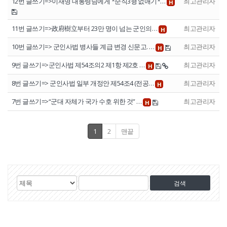
12번 글쓰기=>이재명 대통령님에게 *순직3형 없애기*…
최고관리자
H
11번 글쓰기=>政府樹立부터 23만 명이 넘는 군인의…
최고관리자
H
10번 글쓰기=> 군인사법 병사들 계급 변경 신문고. …
최고관리자
H
9번 글쓰기=>군인사법 제54조의2 제1항 제2호 …
최고관리자
H
8번 글쓰기=> 군인사법 일부 개정안 제54조4 (전공…
최고관리자
H
7번 글쓰기=>“군대 자체가 국가 수호 위한 것” …
최고관리자
H
1
2
맨끝
게
검
검
시
색
색
물
대
어
검
상
색