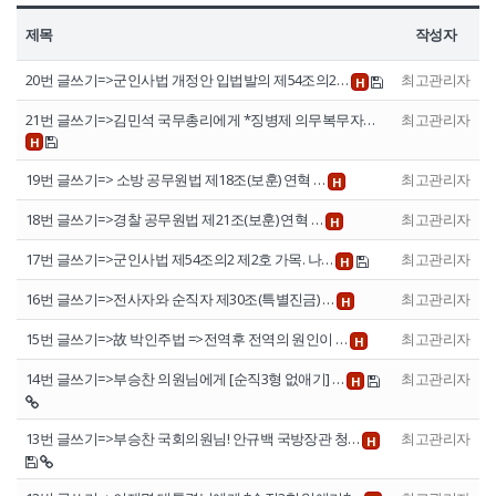
정보공개
제목
작성자
20번 글쓰기=>군인사법 개정안 입법발의 제54조의2…
최고관리자
H
HOME
유가족회원 로그인
기부금회원 로그인
21번 글쓰기=>김민석 국무총리에게 *징병제 의무복무자…
최고관리자
유가족 회원가입
기부금 회원가입
H
19번 글쓰기=> 소방 공무원법 제18조(보훈) 연혁 …
최고관리자
H
18번 글쓰기=>경찰 공무원법 제21조(보훈) 연혁 …
최고관리자
H
17번 글쓰기=>군인사법 제54조의2 제2호 가목. 나…
최고관리자
H
16번 글쓰기=>전사자와 순직자 제30조(특별진금) …
최고관리자
H
15번 글쓰기=>故 박인주법 =>전역후 전역의 원인이 …
최고관리자
H
14번 글쓰기=>부승찬 의원님에게 [순직3형 없애기] …
최고관리자
H
13번 글쓰기=>부승찬 국회의원님! 안규백 국방장관 청…
최고관리자
H