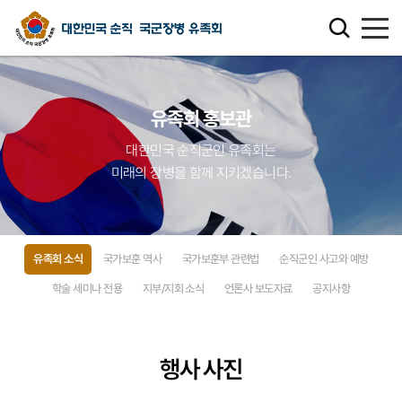
유족회 소개
유족회 홍보관
유족회 홍보관
대한민국 순직군인 유족회는
미래의 장병을 함께 지키겠습니다.
천국의 별님
순직군인 유가족 찾기
유족회 소식
국가보훈 역사
국가보훈부 관련법
순직군인 사고와 예방
연회비·기부금 안내
학술 세미나 전용
지부/지회 소식
언론사 보도자료
공지사항
보훈관련 법률
행사 사진
주요활동사업