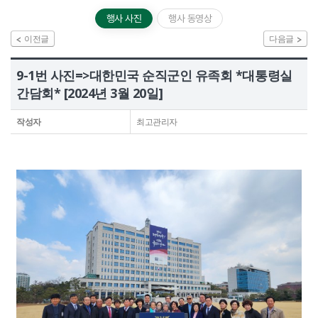
정보공개
행사 사진
행사 동영상
이전글
다음글
HOME
유가족회원 로그인
기부금회원 로그인
9-1번 사진=>대한민국 순직군인 유족회 *대통령실
유가족 회원가입
기부금 회원가입
간담회* [2024년 3월 20일]
작성자
최고관리자