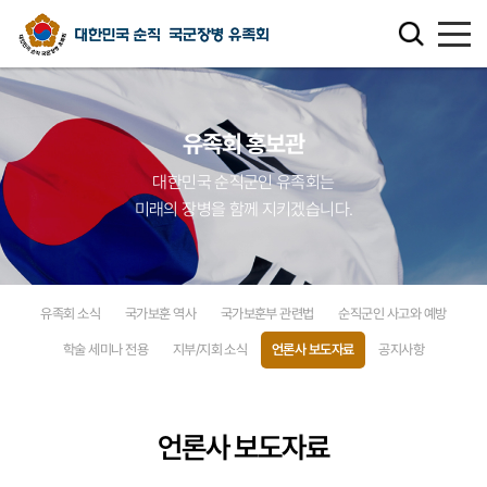
유족회 소개
유족회 홍보관
유족회 홍보관
대한민국 순직군인 유족회는
미래의 장병을 함께 지키겠습니다.
천국의 별님
순직군인 유가족 찾기
유족회 소식
국가보훈 역사
국가보훈부 관련법
순직군인 사고와 예방
연회비·기부금 안내
학술 세미나 전용
지부/지회 소식
언론사 보도자료
공지사항
보훈관련 법률
언론사 보도자료
주요활동사업