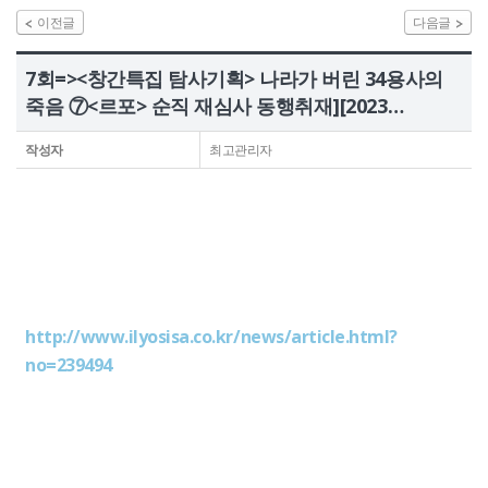
이전글
다음글
정보공개
7회=><창간특집 탐사기획> 나라가 버린 34용사의
HOME
유가족회원 로그인
기부금회원 로그인
죽음 ⑦<르포> 순직 재심사 동행취재][2023…
유가족 회원가입
기부금 회원가입
작성자
최고관리자
http://www.ilyosisa.co.kr/news/article.html?
no=239494